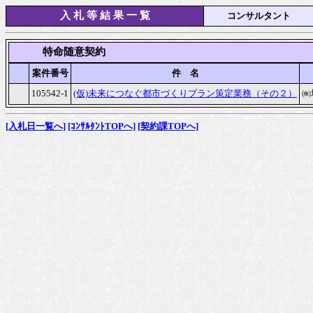
入 札 等 結 果 一 覧
コンサルタント
　　　特命随意契約
案件番号
件　名
105542-1
(仮)未来につなぐ都市づくりプラン策定業務（その２）
㈱
[入札日一覧へ]
[ｺﾝｻﾙﾀﾝﾄTOPへ]
[契約課TOPへ]