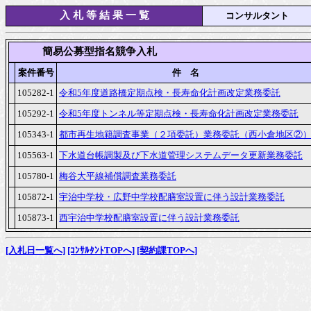
入 札 等 結 果 一 覧
コンサルタント
　　　簡易公募型指名競争入札
案件番号
件　名
105282-1
令和5年度道路橋定期点検・長寿命化計画改定業務委託
105292-1
令和5年度トンネル等定期点検・長寿命化計画改定業務委託
105343-1
都市再生地籍調査事業（２項委託）業務委託（西小倉地区②
105563-1
下水道台帳調製及び下水道管理システムデータ更新業務委託
105780-1
梅谷大平線補償調査業務委託
105872-1
宇治中学校・広野中学校配膳室設置に伴う設計業務委託
105873-1
西宇治中学校配膳室設置に伴う設計業務委託
[入札日一覧へ]
[ｺﾝｻﾙﾀﾝﾄTOPへ]
[契約課TOPへ]