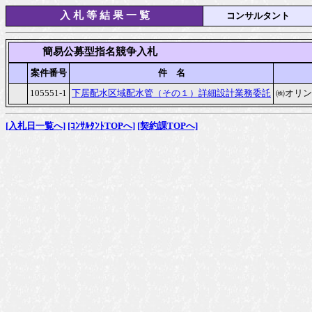
入 札 等 結 果 一 覧
コンサルタント
　　　簡易公募型指名競争入札
案件番号
件　名
105551-1
下居配水区域配水管（その１）詳細設計業務委託
㈱オリン
[入札日一覧へ]
[ｺﾝｻﾙﾀﾝﾄTOPへ]
[契約課TOPへ]