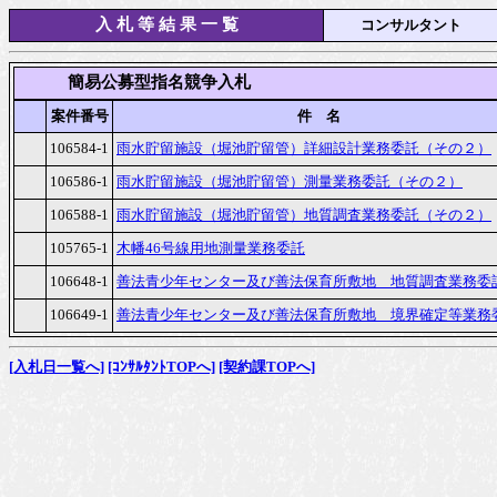
入 札 等 結 果 一 覧
コンサルタント
　　　簡易公募型指名競争入札
案件番号
件　名
106584-1
雨水貯留施設（堀池貯留管）詳細設計業務委託（その２）
106586-1
雨水貯留施設（堀池貯留管）測量業務委託（その２）
106588-1
雨水貯留施設（堀池貯留管）地質調査業務委託（その２）
105765-1
木幡46号線用地測量業務委託
106648-1
善法青少年センター及び善法保育所敷地　地質調査業務委
106649-1
善法青少年センター及び善法保育所敷地　境界確定等業務
[入札日一覧へ]
[ｺﾝｻﾙﾀﾝﾄTOPへ]
[契約課TOPへ]