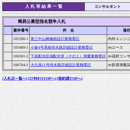
入 札 等 結 果 一 覧
コンサルタント
　　　簡易公募型指名競争入札
案件番号
件　名
落
105286-1
第三中山橋修繕設計業務委託
内外エンジ
105409-1
小倉4号系統排水路詳細設計業務委託
㈱エース　
106581-2
下居配水区域配水管（その１）測量業務委託
㈱花村コン
106704-1
大久保11号排水路詳細設計業務委託
㈱萩原測量
[入札日一覧へ]
[ｺﾝｻﾙﾀﾝﾄTOPへ]
[契約課TOPへ]