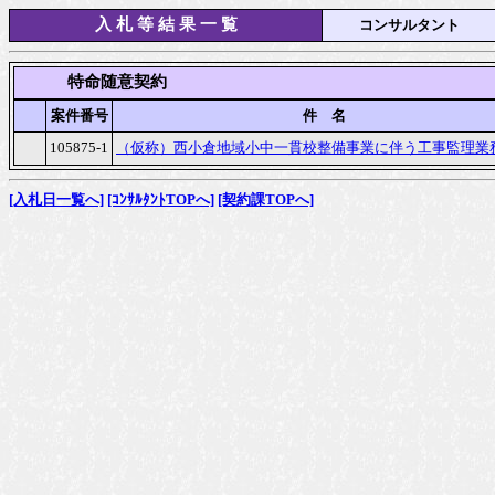
入 札 等 結 果 一 覧
コンサルタント
　　　特命随意契約
案件番号
件　名
105875-1
（仮称）西小倉地域小中一貫校整備事業に伴う工事監理業
[入札日一覧へ]
[ｺﾝｻﾙﾀﾝﾄTOPへ]
[契約課TOPへ]